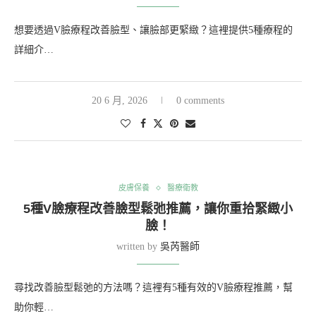
想要透過V臉療程改善臉型、讓臉部更緊緻？這裡提供5種療程的
詳細介…
20 6 月, 2026
0 comments
皮膚保養
醫療衛教
5種V臉療程改善臉型鬆弛推薦，讓你重拾緊緻小
臉！
written by
吳芮醫師
尋找改善臉型鬆弛的方法嗎？這裡有5種有效的V臉療程推薦，幫
助你輕…