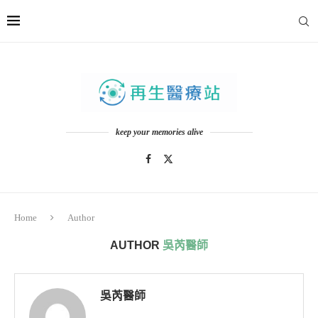
keep your memories alive
Home
Author
AUTHOR
吳芮醫師
吳芮醫師