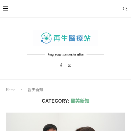
keep your memories alive
Home
醫美新知
CATEGORY:
醫美新知