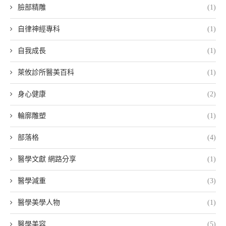
臉部精雕
(1)
自律神經專科
(1)
自我成長
(1)
萊攸診所醫美百科
(1)
身心健康
(2)
輪廓雕塑
(1)
部落格
(4)
醫學文獻 網路分享
(1)
醫學減重
(3)
醫學美學人物
(1)
醫學美容
(5)