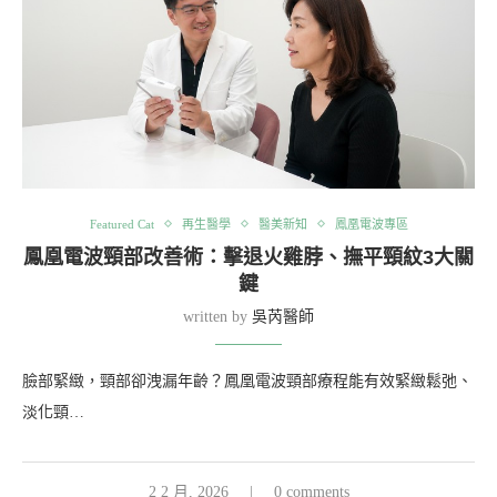
Featured Cat
再生醫學
醫美新知
鳳凰電波專區
鳳凰電波頸部改善術：擊退火雞脖、撫平頸紋3大關
鍵
written by
吳芮醫師
臉部緊緻，頸部卻洩漏年齡？鳳凰電波頸部療程能有效緊緻鬆弛、
淡化頸…
2 2 月, 2026
0 comments