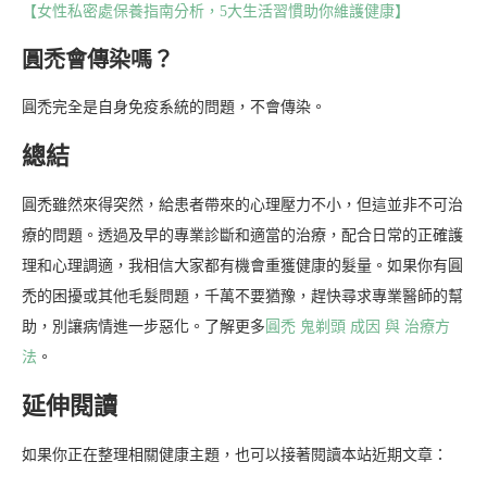
【女性私密處保養指南分析，5大生活習慣助你維護健康】
圓禿會傳染嗎？
圓禿完全是自身免疫系統的問題，不會傳染。
總結
圓禿雖然來得突然，給患者帶來的心理壓力不小，但這並非不可治
療的問題。透過及早的專業診斷和適當的治療，配合日常的正確護
理和心理調適，我相信大家都有機會重獲健康的髮量。如果你有圓
禿的困擾或其他毛髮問題，千萬不要猶豫，趕快尋求專業醫師的幫
助，別讓病情進一步惡化。了解更多
圓禿 鬼剃頭 成因 與 治療方
法
。
延伸閱讀
如果你正在整理相關健康主題，也可以接著閱讀本站近期文章：