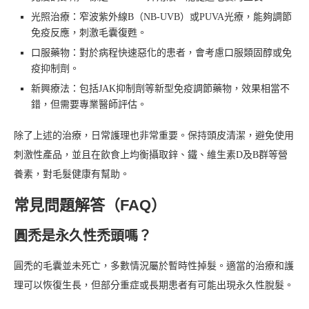
光照治療：窄波紫外線B（NB-UVB）或PUVA光療，能夠調節
免疫反應，刺激毛囊復甦。
口服藥物：對於病程快速惡化的患者，會考慮口服類固醇或免
疫抑制劑。
新興療法：包括JAK抑制劑等新型免疫調節藥物，效果相當不
錯，但需要專業醫師評估。
除了上述的治療，日常護理也非常重要。保持頭皮清潔，避免使用
刺激性產品，並且在飲食上均衡攝取鋅、鐵、維生素D及B群等營
養素，對毛髮健康有幫助。
常見問題解答（FAQ）
圓禿是永久性禿頭嗎？
圓禿的毛囊並未死亡，多數情況屬於暫時性掉髮。適當的治療和護
理可以恢復生長，但部分重症或長期患者有可能出現永久性脫髮。