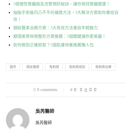
5個慢性腎臟病及洗腎預防秘訣，讓你保持腎臟健康！
抽脂手術後凹凸不平的補救方法，3大解決方案助你重拾自
信！
頸紋醫美治療方案：3大有效方法重拾年輕魅力
額頭美學與微整形方案推薦：5個關鍵讓你更美麗！
如何做到正確卸妝？5個肌膚保養推薦懶人包
圓禿
頭皮護理
鬼剃頭
鬼剃頭成因
鬼剃頭治療
0 comments
0
吳芮醫師
吳芮醫師