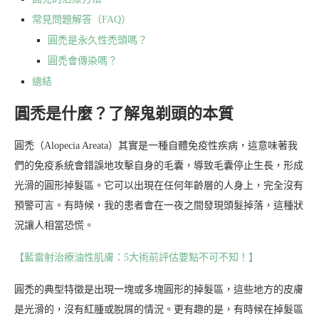
常見問題解答（FAQ）
圓禿是永久性禿頭嗎？
圓禿會傳染嗎？
總結
圓禿是什麼？了解鬼剃頭的本質
圓禿（Alopecia Areata）其實是一種自體免疫性疾病，這意味著我
們的免疫系統會錯誤地攻擊自身的毛囊，導致毛囊停止生長，形成
光滑的圓形掉髮區。它可以出現在任何年齡層的人身上，完全沒有
預警可言。有時候，我的患者會在一夜之間發現頭髮掉落，這種狀
況讓人相當恐慌。
【藍雷射治療油性肌膚：5大術前評估要點不可不知！】
圓禿的典型特徵是出現一塊或多塊圓形的掉髮區，這些地方的皮膚
是光滑的，沒有紅腫或脫屑的情況。更有趣的是，有時候在掉髮區