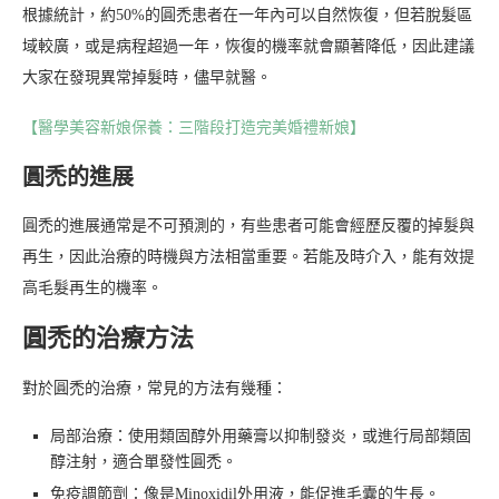
根據統計，約50%的圓禿患者在一年內可以自然恢復，但若脫髮區
域較廣，或是病程超過一年，恢復的機率就會顯著降低，因此建議
大家在發現異常掉髮時，儘早就醫。
【醫學美容新娘保養：三階段打造完美婚禮新娘】
圓禿的進展
圓禿的進展通常是不可預測的，有些患者可能會經歷反覆的掉髮與
再生，因此治療的時機與方法相當重要。若能及時介入，能有效提
高毛髮再生的機率。
圓禿的治療方法
對於圓禿的治療，常見的方法有幾種：
局部治療：使用類固醇外用藥膏以抑制發炎，或進行局部類固
醇注射，適合單發性圓禿。
免疫調節劑：像是Minoxidil外用液，能促進毛囊的生長。