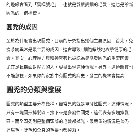
的邊緣會看到「驚嘆號毛」，也就是髮根變細的毛髮，這也是診斷
圓禿的一個指標。
圓禿的成因
至於為什麼會出現圓禿，目前的研究指出幾個主要原因。首先，免
疫系統異常是最主要的成因，這會導致T細胞錯誤地攻擊健康的毛
囊。其次，心理壓力與精神緊張也被認為是誘發圓禿的重要因素，
尤其是長期面對壓力的人，容易出現這種情況。另外，遺傳體質也
不能忽視，如果你的家族中有圓禿的病史，發生的機率會提高。
圓禿的分類與發展
圓禿的類型主要分為幾種，最常見的就是單發性圓禿，這種情況下
只有一塊圓形掉髮區。接下來是多發性圓禿，這代表有多塊掉髮
區。而全頭禿則是整個頭部的毛髮都掉光，最嚴重的情況是普禿，
連眉毛、睫毛和全身的毛髮也都掉落。