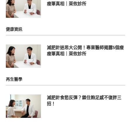
瘦筆真相｜萊攸診所
健康資訊
減肥針迷思大公開！專業醫師揭露5個瘦
瘦筆真相｜萊攸診所
再生醫學
減肥針食慾反彈？鎖住飽足感不復胖三
招！