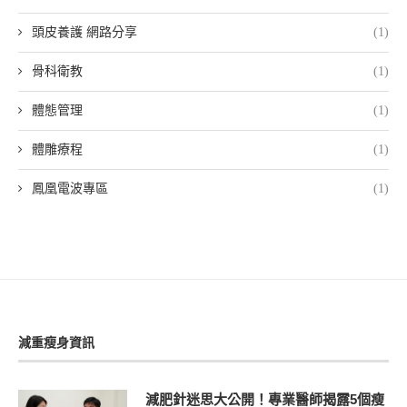
頭皮養護 網路分享
(1)
骨科衛教
(1)
體態管理
(1)
體雕療程
(1)
鳳凰電波專區
(1)
減重瘦身資訊
減肥針迷思大公開！專業醫師揭露5個瘦