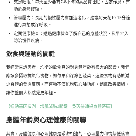
充足睡眠：每天至少要有7-8小時的高品質睡眠，固定作息，有
助於身體修復。
管理壓力：長期的慢性壓力會加速老化，建議每天花10-15分鐘
進行冥想或深呼吸。
定期健康檢查：透過健康檢查了解自己的身體狀況，及早介入
防治慢性疾病。
飲食與運動的關鍵
我經常告訴患者，均衡的飲食真的對身體年齡有很大的影響。我們
應該多攝取抗氧化食物，如莓果和深綠色蔬菜，這些食物有助於減
少身體的發炎反應。而運動不僅能增強心肺功能，還能改善情緒，
讓你整個人都感覺更年輕。
【運動基因檢測：增肌減脂3關鍵，吳芮醫師揭身體密碼】
身體年齡與心理健康的關聯
其實，身體健康和心理健康是緊密相連的。心理壓力和情緒低落會