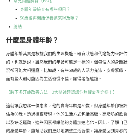
常見問題解答（FAQ）
身體年齡檢查有哪些項目？
50歲後再開始保養還來得及嗎？
總結
什麼是身體年齡？
身體年齡其實是根據我們的生理機能、器官狀態和代謝能力來評估
的。也就是說，雖然我們的年齡可能是一樣的，但每個人的身體狀
況卻可能大相逕庭。比如說，有些50歲的人活力充沛，皮膚緊緻，
而有些人則可能因為生活習慣不佳，顯得老態龍鐘。
【腋下多汗症改善方法：3大醫師建議讓你無懼夏季穿搭！】
這就讓我想起一位患者，他的實際年齡是50歲，但身體年齡卻被評
估為60歲。透過檢查發現，他的生活方式包括高糖、高脂肪的飲食
以及缺乏運動，這些因素都讓他的身體加速老化。因此，了解自己
的身體年齡，能幫助我們更好地調整生活習慣，讓身體回到青春的