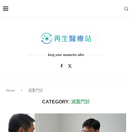
keep your memories alive
Home
減重門診
CATEGORY:
減重門診