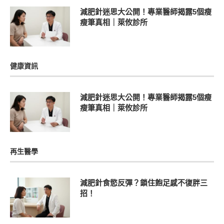
減肥針迷思大公開！專業醫師揭露5個瘦
瘦筆真相｜萊攸診所
健康資訊
減肥針迷思大公開！專業醫師揭露5個瘦
瘦筆真相｜萊攸診所
再生醫學
減肥針食慾反彈？鎖住飽足感不復胖三
招！