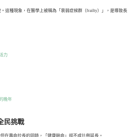
這種現象，在醫學上被稱為「衰弱症候群（frailty）」，是導致長
活力
的晚年
全民挑戰
%。但在壽命拉長的同時，「健康餘命」卻不成比例延長。