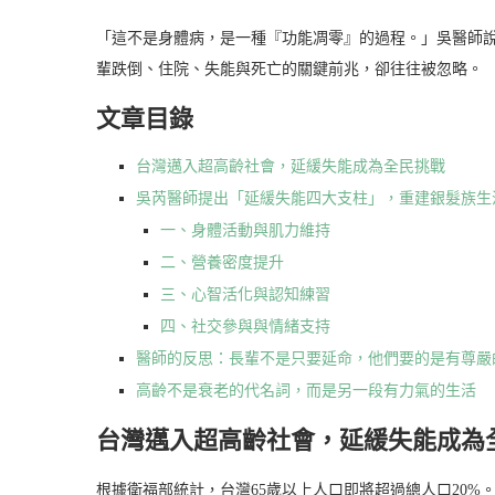
「這不是身體病，是一種『功能凋零』的過程。」吳醫師說。
輩跌倒、住院、失能與死亡的關鍵前兆，卻往往被忽略。
文章目錄
台灣邁入超高齡社會，延緩失能成為全民挑戰
吳芮醫師提出「延緩失能四大支柱」，重建銀髮族生
一、身體活動與肌力維持
二、營養密度提升
三、心智活化與認知練習
四、社交參與與情緒支持
醫師的反思：長輩不是只要延命，他們要的是有尊嚴
高齡不是衰老的代名詞，而是另一段有力氣的生活
台灣邁入超高齡社會，延緩失能成為
根據衛福部統計，台灣65歲以上人口即將超過總人口20