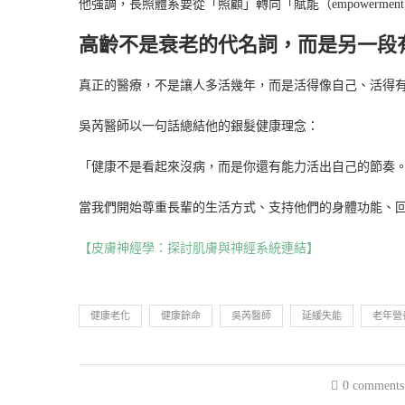
他強調，長照體系要從「照顧」轉向「賦能（empowerm
高齡不是衰老的代名詞，而是另一段
真正的醫療，不是讓人多活幾年，而是活得像自己、活得
吳芮醫師以一句話總結他的銀髮健康理念：
「健康不是看起來沒病，而是你還有能力活出自己的節奏
當我們開始尊重長輩的生活方式、支持他們的身體功能、
【皮膚神經學：探討肌膚與神經系統連結】
健康老化
健康餘命
吳芮醫師
延緩失能
老年營
0 comments