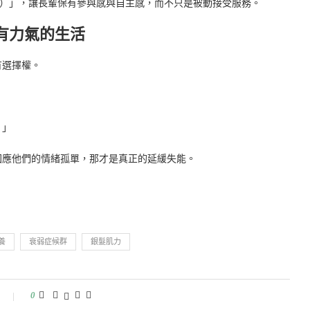
ent）」，讓長輩保有參與感與自主感，而不只是被動接受服務。
有力氣的生活
有選擇權。
。」
回應他們的情緒孤單，那才是真正的延緩失能。
養
衰弱症候群
銀髮肌力
0