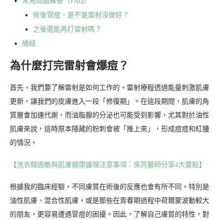
常見問題解答（FAQ）
術後冒痘，是不是雷射沒做好？
之後還能再打雷射嗎？
總結
為什麼打完雷射會爆痘？
首先，我們要了解雷射是如何工作的。雷射療程透過能量刺激肌膚
更新，讓我們的皮膚進入一段「修復期」。在這段期間，肌膚的角
質層會加速代謝，而油脂腺的分泌也可能受到影響，尤其對於油性
肌膚來說，這時原本隱藏的粉刺會被「推上來」，形成痘痘和紅腫
的情況。
【洗衣精過敏與肌膚健康護理注意事項：吳芮醫師分享4大要點】
根據我的臨床經驗，不同膚質在術後的反應也會有所不同。特別是
油性肌膚、混合性肌膚，或是那些在青春期過程中荷爾蒙波動較大
的朋友，更容易遭遇冒痘的困擾。因此，了解自己膚質的特性，對