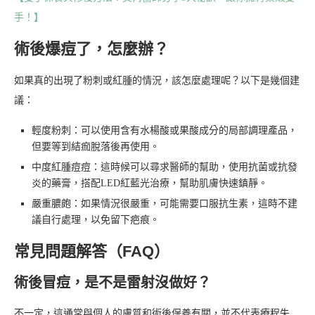
手！】
術後爆痘了，怎麼辦？
如果真的出現了粉刺或紅腫的情況，該怎麼處理呢？以下是幾個建
議：
輕度粉刺：可以使用含有水楊酸或果酸成分的局部調理產品，
但要等到結痂脫落後再使用。
中度紅腫痘痘：這時候可以尋求醫師的幫助，使用抗菌或抗發
炎的藥膏，搭配LED紅藍光治療，幫助肌膚快速鎮靜。
嚴重膿皰：如果情況很嚴重，可能需要口服抗生素，這時不建
議自行處理，以免留下疤痕。
常見問題解答（FAQ）
術後冒痘，是不是雷射沒做好？
不一定，這通常與個人的膚質和術後保養有關，並不代表療程失