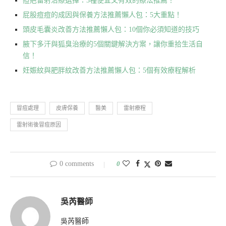
痘疤雷射治療選擇：3種便宜又有效的療法推薦！
屁股痘痘的成因與保養方法推薦懶人包：5大重點！
頭皮毛囊炎改善方法推薦懶人包：10個你必須知道的技巧
腋下多汗與狐臭治療的5個關鍵解決方案，讓你重拾生活自
信！
妊娠紋與肥胖紋改善方法推薦懶人包：5個有效療程解析
冒痘處理
皮膚保養
醫美
雷射療程
雷射術後冒痘原因
0 comments
0
吳芮醫師
吳芮醫師