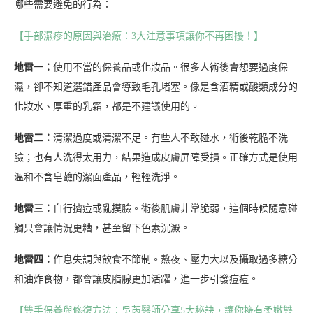
哪些需要避免的行為：
【手部濕疹的原因與治療：3大注意事項讓你不再困擾！】
地雷一：
使用不當的保養品或化妝品。很多人術後會想要過度保
濕，卻不知道選錯產品會導致毛孔堵塞。像是含酒精或酸類成分的
化妝水、厚重的乳霜，都是不建議使用的。
地雷二：
清潔過度或清潔不足。有些人不敢碰水，術後乾脆不洗
臉；也有人洗得太用力，結果造成皮膚屏障受損。正確方式是使用
溫和不含皂鹼的潔面產品，輕輕洗淨。
地雷三：
自行擠痘或亂摸臉。術後肌膚非常脆弱，這個時候隨意碰
觸只會讓情況更糟，甚至留下色素沉澱。
地雷四：
作息失調與飲食不節制。熬夜、壓力大以及攝取過多糖分
和油炸食物，都會讓皮脂腺更加活躍，進一步引發痘痘。
【雙手保養與修復方法：吳芮醫師分享5大秘訣，讓你擁有柔嫩雙