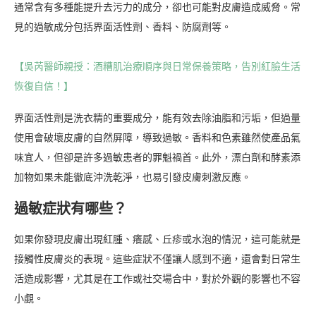
通常含有多種能提升去污力的成分，卻也可能對皮膚造成威脅。常
見的過敏成分包括界面活性劑、香料、防腐劑等。
【吳芮醫師親授：酒糟肌治療順序與日常保養策略，告別紅臉生活
恢復自信！】
界面活性劑是洗衣精的重要成分，能有效去除油脂和污垢，但過量
使用會破壞皮膚的自然屏障，導致過敏。香料和色素雖然使產品氣
味宜人，但卻是許多過敏患者的罪魁禍首。此外，漂白劑和酵素添
加物如果未能徹底沖洗乾淨，也易引發皮膚刺激反應。
過敏症狀有哪些？
如果你發現皮膚出現紅腫、癢感、丘疹或水泡的情況，這可能就是
接觸性皮膚炎的表現。這些症狀不僅讓人感到不適，還會對日常生
活造成影響，尤其是在工作或社交場合中，對於外觀的影響也不容
小覷。