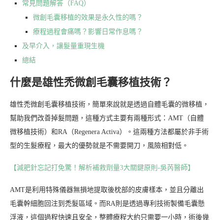
常見問題解答（FAQ）
微創毛囊移植的效果是永久性的嗎？
療程過程會痛嗎？影響日常作息嗎？
及早介入，讓髮量重現生機
總結
什麼是雄性禿微創毛囊移植技術？
雄性禿微創毛囊移植技術，簡單來說就是透過自體毛囊的微移植，
幫助我們改善掉髮問題，這種方式主要有兩種形式：AMT（自體
微移植技術）和RA（Regenera Activa）。這兩種方法都屬於非手術
型的生髮療程，最大的優勢就是不需要開刀，風險相對低。
【減肥針忘記打免驚！解析補救劑量3大關鍵原則-吳芮醫師】
AMT是利用特殊儀器無損地提取後枕部的皮膚樣本，並且分離出
毛囊幹細胞回注到禿髮區域。而RA則是透過專利技術製備毛囊懸
浮液，這個過程快速且安全，整體療程大約只需要一小時，術後幾