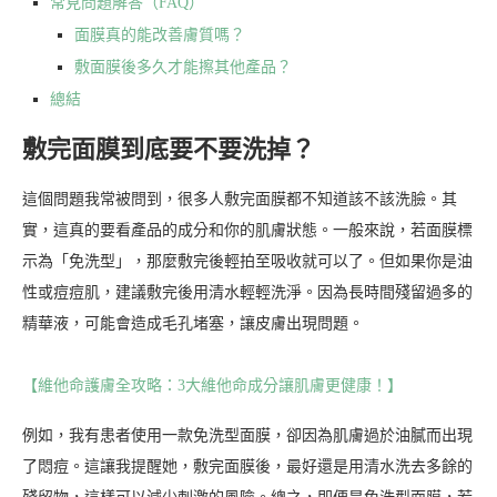
常見問題解答（FAQ）
面膜真的能改善膚質嗎？
敷面膜後多久才能擦其他產品？
總結
敷完面膜到底要不要洗掉？
這個問題我常被問到，很多人敷完面膜都不知道該不該洗臉。其
實，這真的要看產品的成分和你的肌膚狀態。一般來說，若面膜標
示為「免洗型」，那麼敷完後輕拍至吸收就可以了。但如果你是油
性或痘痘肌，建議敷完後用清水輕輕洗淨。因為長時間殘留過多的
精華液，可能會造成毛孔堵塞，讓皮膚出現問題。
【維他命護膚全攻略：3大維他命成分讓肌膚更健康！】
例如，我有患者使用一款免洗型面膜，卻因為肌膚過於油膩而出現
了悶痘。這讓我提醒她，敷完面膜後，最好還是用清水洗去多餘的