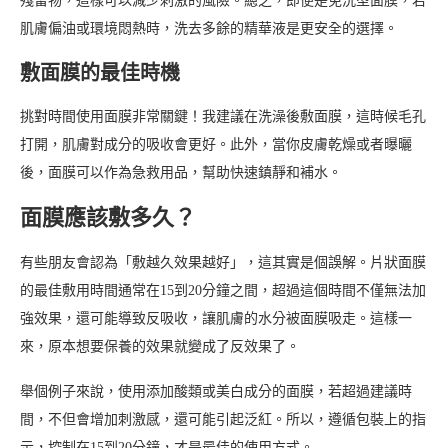
殘留物，這樣可以減少刺激的風險。總之，即便是免洗型面膜，若
肌膚偏油或環境悶熱時，洗去多餘的精華液是更安全的選擇。
敷面膜的最佳時機
挑對時間使用面膜非常關鍵！我建議在洗澡後敷面膜，這時候毛孔
打開，肌膚對成分的吸收會更好。此外，當你皮膚乾燥或者曝曬
後，面膜可以作為急救用品，幫助快速鎮靜和補水。
面膜應該敷多久？
有些朋友會認為「敷越久效果越好」，這其實是個誤解。片狀面膜
的最佳敷用時間通常在15到20分鐘之間，超過這個時間不僅無法加
強效果，還可能導致反吸收，讓肌膚的水分被面膜吸走。這樣一
來，原本想要保養的效果就變成了反效果了。
舉個例子來說，使用添加酸類或美白成分的面膜，若超過建議時
間，不但會增加刺激感，還可能引起泛紅。所以，遵循包裝上的指
示，控制在15到20分鐘，才是最佳的使用方式。