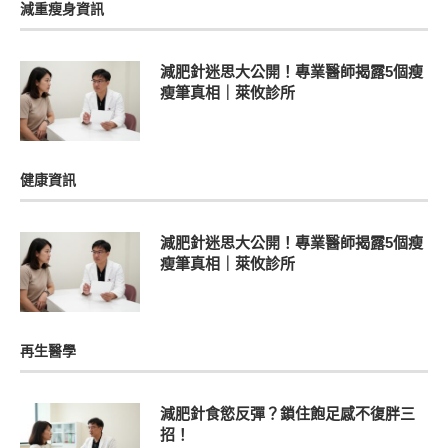
減重瘦身資訊
減肥針迷思大公開！專業醫師揭露5個瘦
瘦筆真相｜萊攸診所
健康資訊
減肥針迷思大公開！專業醫師揭露5個瘦
瘦筆真相｜萊攸診所
再生醫學
減肥針食慾反彈？鎖住飽足感不復胖三
招！