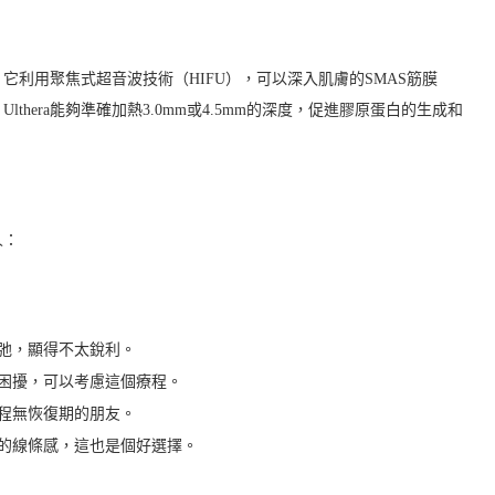
容技術，它利用聚焦式超音波技術（HIFU），可以深入肌膚的SMAS筋膜
hera能夠準確加熱3.0mm或4.5mm的深度，促進膠原蛋白的生成和
人：
鬆弛，顯得不太銳利。
困擾，可以考慮這個療程。
程無恢復期的朋友。
的線條感，這也是個好選擇。