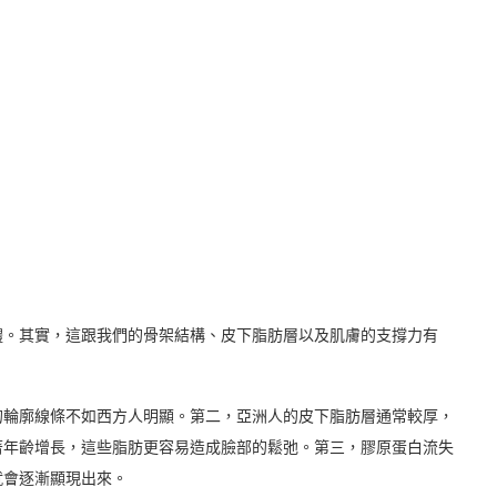
體。其實，這跟我們的骨架結構、皮下脂肪層以及肌膚的支撐力有
的輪廓線條不如西方人明顯。第二，亞洲人的皮下脂肪層通常較厚，
著年齡增長，這些脂肪更容易造成臉部的鬆弛。第三，膠原蛋白流失
就會逐漸顯現出來。