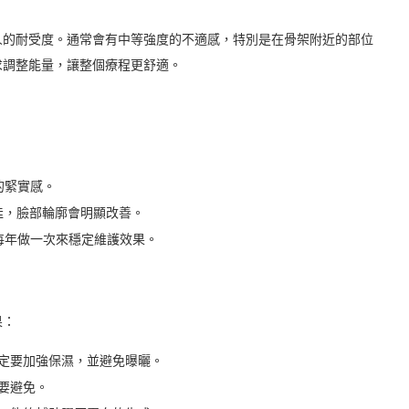
每個人的耐受度。通常會有中等強度的不適感，特別是在骨架附近的部位
求調整能量，讓整個療程更舒適。
的緊實感。
佳，臉部輪廓會明顯改善。
議每年做一次來穩定維護效果。
果：
定要加強保濕，並避免曝曬。
要避免。