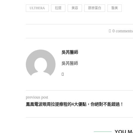
ULTHERA
拉提
美容
膠原蛋白
醫美
0 comments
吳芮醫師
吳芮醫師
previous post
鳳凰電波眼周拉提療程的4大優點，你絕對不能錯過！
YOU M