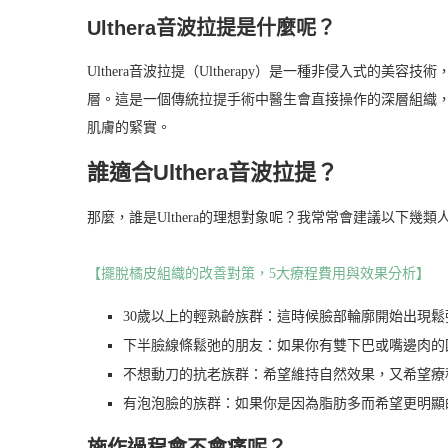
Ulthera音波拉提是什麼呢？
Ulthera音波拉提（Ultherapy）是一種非侵入式的美
層。這是一個傳統拉提手術中醫生會直接操作的深層組織，Ult
肌膚的緊實。
誰適合Ulthera音波拉提？
那麼，誰是Ulthera的理想對象呢？我常常會建議以下幾類
【擺脫橘皮組織的改善對策，5大療程費用與效果分析】
30歲以上的輕熟齡族群：這時候臉部輪廓開始出現
下半臉線條鬆弛的朋友：如果你有雙下巴或嘴邊肉的
不想動刀的抗老族群：希望維持自然效果，又希望療
有泡泡臉的族群：如果你是因為脂肪多而希望更明顯
施作過程會不會痛呢？