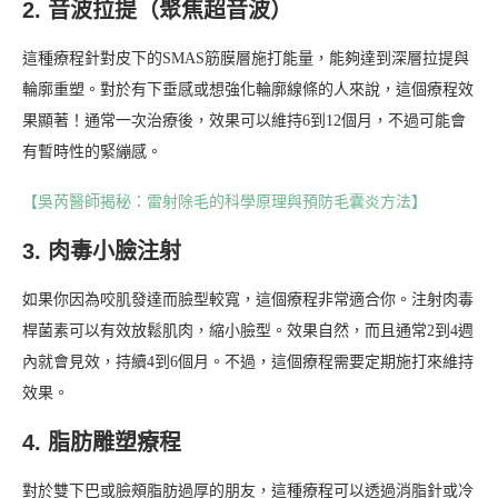
2. 音波拉提（聚焦超音波）
這種療程針對皮下的SMAS筋膜層施打能量，能夠達到深層拉提與
輪廓重塑。對於有下垂感或想強化輪廓線條的人來說，這個療程效
果顯著！通常一次治療後，效果可以維持6到12個月，不過可能會
有暫時性的緊繃感。
【吳芮醫師揭秘：雷射除毛的科學原理與預防毛囊炎方法】
3. 肉毒小臉注射
如果你因為咬肌發達而臉型較寬，這個療程非常適合你。注射肉毒
桿菌素可以有效放鬆肌肉，縮小臉型。效果自然，而且通常2到4週
內就會見效，持續4到6個月。不過，這個療程需要定期施打來維持
效果。
4. 脂肪雕塑療程
對於雙下巴或臉頰脂肪過厚的朋友，這種療程可以透過消脂針或冷