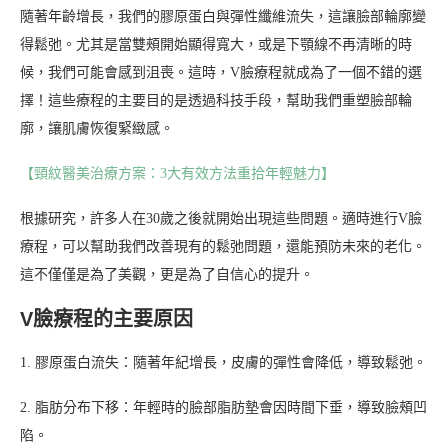
隨著年齡增長，我們的膠原蛋白與彈性纖維流失，這讓臉部輪廓變
得鬆弛。尤其是當雙頰開始顯得寬大，或是下顎線不再清晰的時
候，我們可能會感到沮喪。這時，V臉療程就成為了一個不錯的選
擇！這些療程的主要目的是透過科技手段，幫助我們重塑臉部輪
廓，讓肌膚恢復緊緻感。
【頸紋醫美治療方案：3大有效方法重拾年輕魅力】
根據研究，許多人在30歲之後就開始出現這些問題。適時進行V臉
療程，可以幫助我們改善現有的鬆弛問題，還能預防未來的老化。
這不僅僅是為了美觀，更是為了自信心的提升。
V臉療程的主要原因
1. 膠原蛋白流失：隨著年紀增長，皮膚的彈性會降低，導致鬆弛。
2. 脂肪分布下移：年輕時的臉部脂肪墊會因時間下垂，導致臉頰凹
陷。