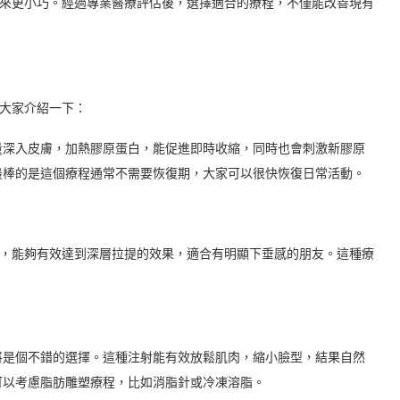
來更小巧。經過專業醫療評估後，選擇適合的療程，不僅能改善現有
大家介紹一下：
量深入皮膚，加熱膠原蛋白，能促進即時收縮，同時也會刺激新膠原
最棒的是這個療程通常不需要恢復期，大家可以很快恢復日常活動。
層，能夠有效達到深層拉提的效果，適合有明顯下垂感的朋友。這種療
將是個不錯的選擇。這種注射能有效放鬆肌肉，縮小臉型，結果自然
可以考慮脂肪雕塑療程，比如消脂針或冷凍溶脂。