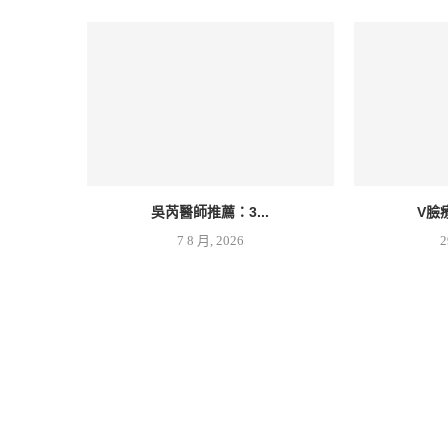
吳芮醫師推薦：3...
V臉
7 8 月, 2026
2