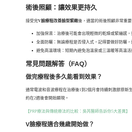
術後照顧：讓效果更持久
接受完
V臉療程改善臉型緊緻
後，適當的術後照顧非常重要
加強保濕：治療後可能會出現輕微的乾燥或緊繃感，
全面防曬：無論療程是否侵入式，記得要做好防曬，
避免高溫環境：短期內避免泡溫泉或三溫暖等高溫活
常見問題解答（FAQ）
做完療程後多久能看到效果？
通常電波和音波療程在治療後1到2個月會持續刺激膠原新
約在2週後會開始顯現。
【PRP療法與傳統療法的比較：吳芮醫師告訴你5大差異】
V臉療程適合幾歲開始做？