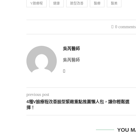
V臉療程
健康
臉型改善
醫療
醫美
0 comments
吳芮醫師
吳芮醫師
previous post
4種V臉療程改善臉型緊緻重點推薦懶人包，讓你輕鬆選
擇！
YOU M