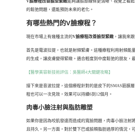
V臉療程改善臉型緊緻
能夠讓臉部線條更清晰、視覺上看起
的鬆弛問題，還能預防未來的老化。
有哪些熱門的V臉療程？
現在市場上有幾種主流的
V臉療程改善臉型緊緻
，讓我來跟
首先是電波拉提，也就是射頻緊膚。這種療程利用射頻能
的生成，讓皮膚變得緊緻。適合輕度到中度鬆弛的朋友，
【醫學美容新技術評估：吳醫師4大關鍵攻略】
接下來是音波拉提，這個療程針對的是皮下的SMAS筋膜
程也可以一次見效，效果可以持續6到12個月。
肉毒小臉注射與脂肪雕塑
如果你是因為咬肌發達而造成的寬臉問題，肉毒小臉注射
且持久。另一方面，對於雙下巴或臉頰脂肪過厚的情況，