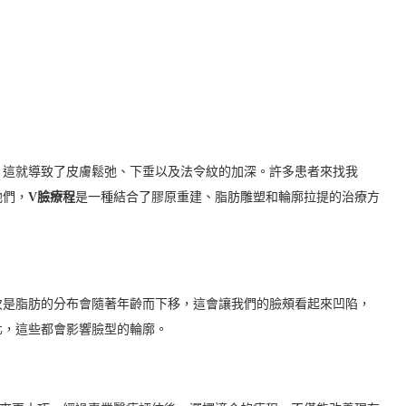
，這就導致了皮膚鬆弛、下垂以及法令紋的加深。許多患者來找我
他們，
V臉療程
是一種結合了膠原重建、脂肪雕塑和輪廓拉提的治療方
次是脂肪的分布會隨著年齡而下移，這會讓我們的臉頰看起來凹陷，
化，這些都會影響臉型的輪廓。