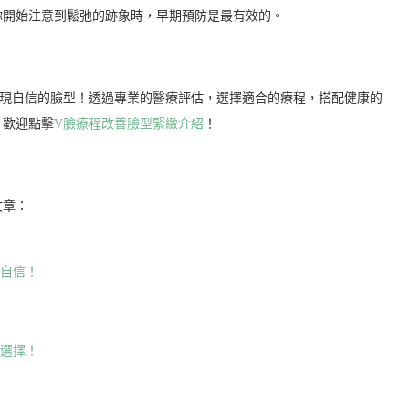
你開始注意到鬆弛的跡象時，早期預防是最有效的。
現自信的臉型！透過專業的醫療評估，選擇適合的療程，搭配健康的
，歡迎點擊
V臉療程改善臉型緊緻介紹
！
文章：
拾自信！
鬆選擇！