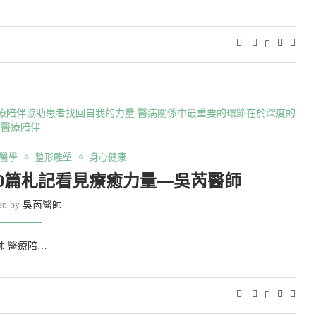
醫學
整形雕塑
身心健康
0篇札記看見療癒力量—吳芮醫師
ten by
吳芮醫師
師 醫療陪…