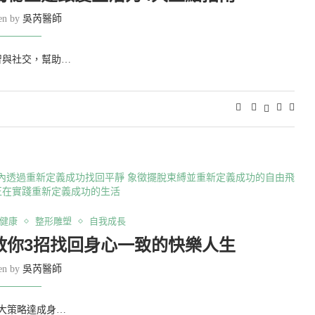
ten by
吳芮醫師
智與社交，幫助…
健康
整形雕塑
自我成長
教你3招找回身心一致的快樂人生
ten by
吳芮醫師
大策略達成身…