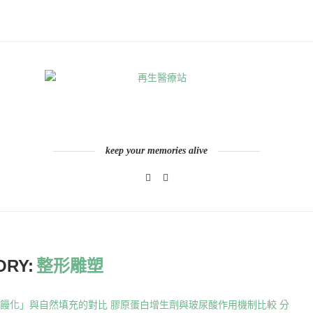
keep your memories alive
ORY:
整形雕塑