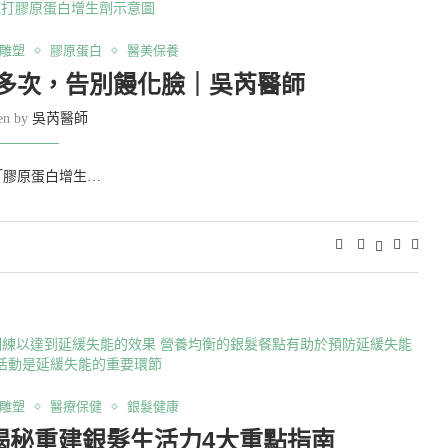
雕塑
膠原蛋白
醫美保養
多次，告別饅化臉｜吳芮醫師
ten by
吳芮醫師
「膠原蛋白增生…
雕塑
醫療保健
銀髮健康
揭秘重建銀髮生活力4大重點指南