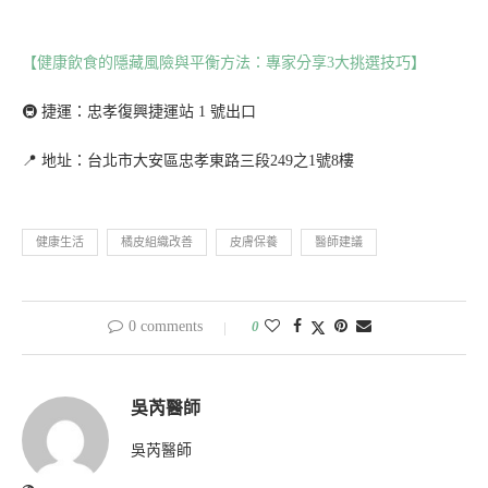
【健康飲食的隱藏風險與平衡方法：專家分享3大挑選技巧】
🚇 捷運：忠孝復興捷運站 1 號出口
📍 地址：台北市大安區忠孝東路三段249之1號8樓
健康生活
橘皮組織改善
皮膚保養
醫師建議
0 comments
0
吳芮醫師
吳芮醫師