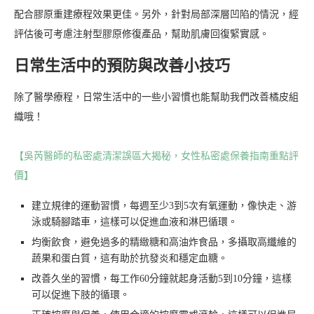
配合膠原重建療程效果更佳。另外，針對局部深層凹陷的情況，經
評估後可考慮注射型膠原修復產品，幫助肌膚回復緊實感。
日常生活中的預防與改善小技巧
除了醫學療程，日常生活中的一些小習慣也能幫助我們改善橘皮組
織哦！
【吳芮醫師的私密處清潔誤區大揭秘，女性私密處保養指南重點評
價】
建立規律的運動習慣，每週至少3到5次有氧運動，像快走、游
泳或騎腳踏車，這樣可以促進血液和淋巴循環。
均衡飲食，避免過多的精緻糖和高油炸食品，多攝取高纖維的
蔬果和蛋白質，這有助於抗發炎和穩定血糖。
改善久坐的習慣，每工作60分鐘就起身活動5到10分鐘，這樣
可以促進下肢的循環。