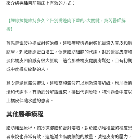
來介紹幾種目前臨床上有效的方式：
【埋線拉提維持多久？告別嘴邊肉下垂的3大關鍵，吳芮醫師解
析】
首先是電波拉提或射頻治療，這種療程透過射頻能量深入真皮和脂
肪層，刺激膠原蛋白增生，促進脂肪細胞的代謝，對於緊實皮膚和
淡化橘皮凹陷感有很大幫助。適合那些橘皮處肌膚鬆弛，且有初期
或中度橘皮紋路的人。
其次是聚焦震波療法，這種高頻震波可以刺激深層組織，增加微循
環和代謝率，有助於分解纖維束，排出代謝廢物，特別適合中度以
上橘皮伴隨水腫的患者。
其他醫學療程
脂肪雕塑療程，如冷凍溶脂和雷射溶脂，對於脂肪堆積型的橘皮患
者來說也非常有效，這能減少脂肪細胞的數量，減輕皮膚的壓力，