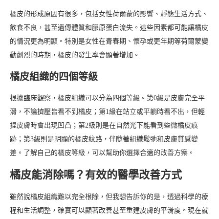
橘皮的形成原因有很多，包括女性荷爾蒙的影響、靜態生活方式、
飲食不良，甚至遺傳體質和膠原蛋白流失。這些因素都可能讓橘皮
的情況更為明顯。特別是女性在青春期、懷孕或更年期等荷爾蒙變
動劇烈的時期，橘皮的發生率會顯著增加。
橘皮組織的四個等級
根據臨床觀察，橘皮組織可以分為四個等級。第0級是皮膚完全平
滑，不論擠壓皆看不到橘皮；第1級在站立或平躺時看不出，但輕
捏皮膚時會出現凹凸；第2級則是在自然光下能看到些微橘皮痕
跡；第3級則是明顯的橘皮紋路，伴隨著組織鬆弛和皮膚質感變
差。了解自己的橘皮等級，可以幫助你選擇合適的改善方案。
橘皮能消除嗎？有效的醫學改善方式
雖然說橘皮組織難以完全根除，但我想告訴你的是，透過科學的療
程和生活調整，確實可以顯著改善甚至重建皮膚的平滑度。現在就