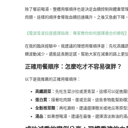
除了餐前喝湯，整體用餐順序也是決定血糖控制與體重管
肉類，這樣的順序會導致血糖迅速飆升，之後又急劇下降
【電波音波拉提選擇指南：專家教你如何選擇適合的療程
在我的臨床經驗中，我建議的理想用餐順序是：先吃高纖
糖波動減少，還能延長飽足感，幫助大家在減重的路上更
正確用餐順序：怎麼吃才不容易復胖？
以下是我推薦的正確用餐順序：
高纖蔬菜：
先吃生菜沙拉或燙青菜，這樣可以促進腸
蛋白質：
接著吃肉類、蛋或豆腐，這些食物能幫助穩
全穀根莖類：
再吃澱粉，建議選擇糙米或地瓜等原型
湯品：
如果想喝湯，建議在最後，選擇清淡無油的湯