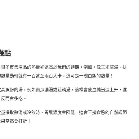
幾點
，很多市售湯品的熱量卻遠高於我們的預期。例如，像玉米濃湯、排
的熱量動輒就有一百甚至兩百大卡，這可是一碗白飯的熱量！
或高澱粉的湯，例如南瓜濃湯或蓮藕湯，這樣會使血糖迅速上升，進
，反而會多吃。
大量攝取熱湯或冷飲時，胃酸濃度會降低，這會干擾食慾的自然調節
效果當然會打折！