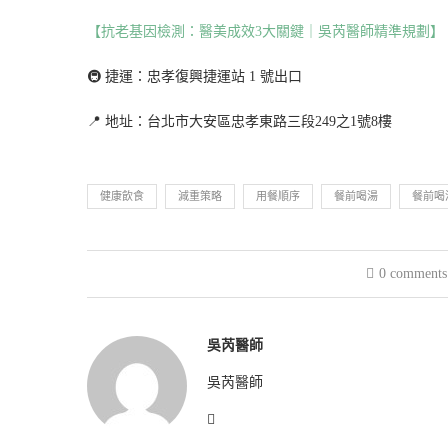
【抗老基因檢測：醫美成效3大關鍵｜吳芮醫師精準規劃】
🚇 捷運：忠孝復興捷運站 1 號出口
📍 地址：台北市大安區忠孝東路三段249之1號8樓
健康飲食
減重策略
用餐順序
餐前喝湯
餐前喝
0 comments
吳芮醫師
吳芮醫師