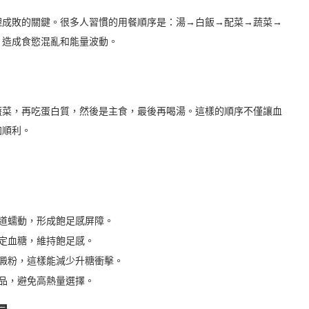
理成敗的關鍵。很多人習慣的用餐順序是：湯→白飯→配菜→蔬菜→
，造成食慾混亂和能量波動。
】
蔬菜，再吃蛋白質，然後是主食，最後再喝湯。這樣的順序不僅讓血
加順利。
道蠕動，形成飽足感屏障。
定血糖，維持飽足感。
澱粉，這樣能減少升糖衝擊。
品，避免高熱量選擇。