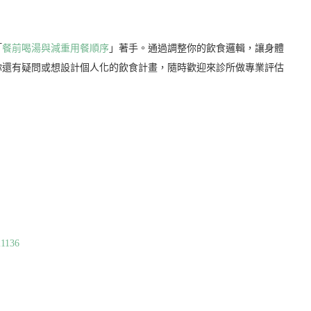
「
餐前喝湯與減重用餐順序
」著手。通過調整你的飲食邏輯，讓身體
你還有疑問或想設計個人化的飲食計畫，隨時歡迎來診所做專業評估
21136