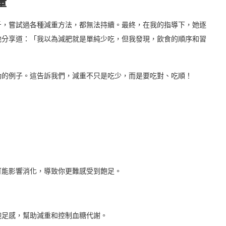
量
公斤，嘗試過各種減重方法，都無法持續。最終，在我的指導下，她逐
她分享道：「我以為減肥就是單純少吃，但我發現，飲食的順序和習
功的例子。這告訴我們，減重不只是吃少，而是要吃對、吃順！
】
可能影響消化，導致你更難感受到飽足。
飽足感，幫助減重和控制血糖代謝。