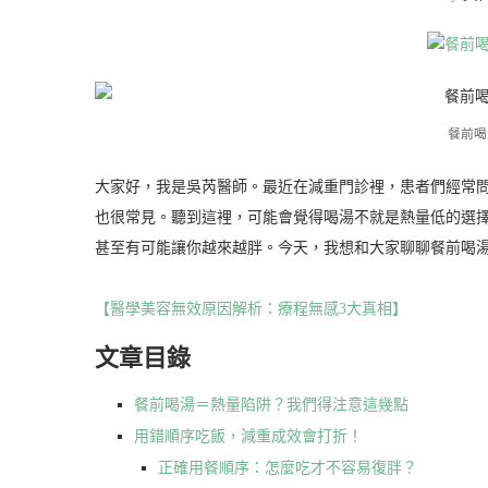
餐前喝
大家好，我是吳芮醫師。最近在減重門診裡，患者們經常
也很常見。聽到這裡，可能會覺得喝湯不就是熱量低的選
甚至有可能讓你越來越胖。今天，我想和大家聊聊餐前喝
【醫學美容無效原因解析：療程無感3大真相】
文章目錄
餐前喝湯＝熱量陷阱？我們得注意這幾點
用錯順序吃飯，減重成效會打折！
正確用餐順序：怎麼吃才不容易復胖？