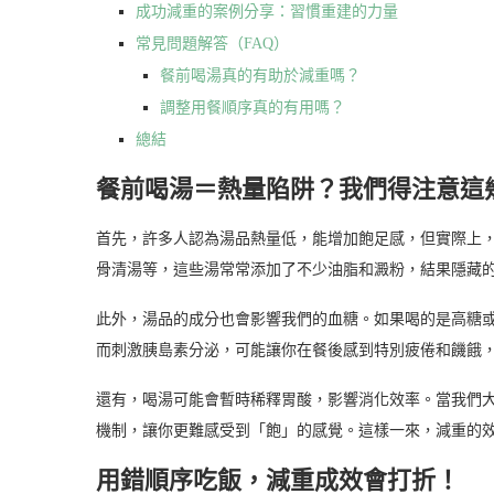
成功減重的案例分享：習慣重建的力量
常見問題解答（FAQ）
餐前喝湯真的有助於減重嗎？
調整用餐順序真的有用嗎？
總結
餐前喝湯＝熱量陷阱？我們得注意這
首先，許多人認為湯品熱量低，能增加飽足感，但實際上
骨清湯等，這些湯常常添加了不少油脂和澱粉，結果隱藏
此外，湯品的成分也會影響我們的血糖。如果喝的是高糖
而刺激胰島素分泌，可能讓你在餐後感到特別疲倦和饑餓
還有，喝湯可能會暫時稀釋胃酸，影響消化效率。當我們
機制，讓你更難感受到「飽」的感覺。這樣一來，減重的
用錯順序吃飯，減重成效會打折！