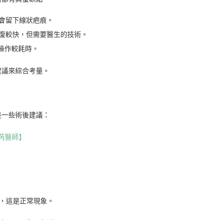
會留下線狀疤痕。
復較快，但需要醫生的技術。
操作較耗時。
建議來綜合考量。
是一些術後建議：
芮醫師】
s），這是正常現象。