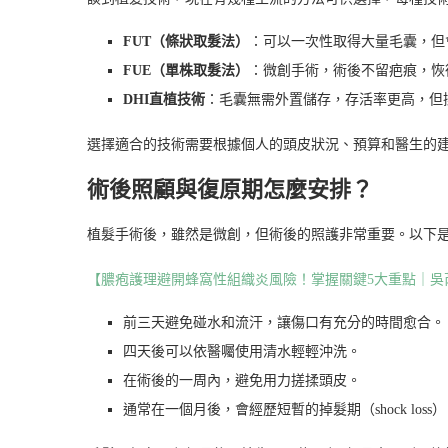
FUT（條狀取髮法）
：可以一次性取得大量毛囊，但
FUE（單株取髮法）
：微創手術，術後不留疤痕，恢
DHI直植技術
：毛囊無需外置儲存，存活率更高，但
選擇適合的技術需要根據個人的頭皮狀況、預算和醫生的
術後照顧與復原期怎麼安排？
植髮手術後，雖然是微創，但術後的照護非常重要。以下
【膿疱護理避開蜂窩性組織炎風險！掌握關鍵5大重點｜吳
前三天避免碰水和流汗，讓傷口有充分的時間愈合。
四天後可以依醫囑使用清水輕輕沖洗。
在術後的一周內，避免用力搓揉頭皮。
通常在一個月後，會經歷短暫的掉髮期（shock los