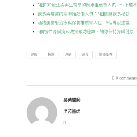
5個PRP療法與再生醫學的應用推薦懶人包，你不能
飲食與痘痘的關聯推薦懶人包：5個關鍵飲食秘訣
酒糟肌雷射治療與保養推薦懶人包：5個專家建議
5個慢性腎臟病及洗腎預防秘訣，讓你保持腎臟健康
健康
植髮
治療
落髮
醫療衛教
0 comments
吳芮醫師
吳芮醫師