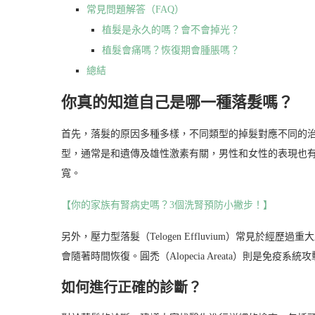
常見問題解答（FAQ）
植髮是永久的嗎？會不會掉光？
植髮會痛嗎？恢復期會腫脹嗎？
總結
你真的知道自己是哪一種落髮嗎？
首先，落髮的原因多種多樣，不同類型的掉髮對應不同的治療方法。比
型，通常是和遺傳及雄性激素有關，男性和女性的表現也
寬。
【你的家族有腎病史嗎？3個洗腎預防小撇步！】
另外，壓力型落髮（Telogen Effluvium）常見於
會隨著時間恢復。圓禿（Alopecia Areata）則是
如何進行正確的診斷？