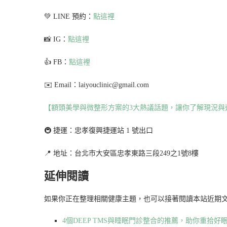
💚 LINE 預約：
點這裡
📸 IG：
點這裡
👍 FB：
點這裡
✉️ Email：laiyouclinic@gmail.com
【額頭美學與微整形方案的3大熱議話題，讓你了解現況與
🚇 捷運：忠孝復興捷運站 1 號出口
📍 地址：台北市大安區忠孝東路三段249之1號8樓
延伸閱讀
如果你正在整理相關健康主題，也可以接著閱讀本站近期
4個DEEP TMS與睡眠門診整合的推薦，助你重拾好