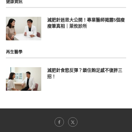
健康資訊
減肥針迷思大公開！專業醫師揭露5個瘦
瘦筆真相｜萊攸診所
再生醫學
減肥針食慾反彈？鎖住飽足感不復胖三
招！