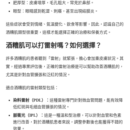
肥厚型：皮膚增厚，毛孔粗大，常見於鼻部。
眼型：眼睛感到乾澀、刺癢，甚至出現結膜炎。
這些症狀會受到情緒、氣溫變化、飲食等影響，因此，認識自己的
酒糟肌類型很重要，這樣才能選擇正確的治療和保養方式。
酒糟肌可以打雷射嗎？如何選擇？
許多酒糟肌的患者聽到「雷射」就緊張，擔心會加重皮膚狀況。其
實，經過專業評估後，正確的雷射治療是可以幫助改善酒糟肌的，
尤其是針對血管擴張和泛紅的情況。
適合酒糟肌的雷射類型包括：
染料雷射（PDL）：
這種雷射專門針對微血管問題，能有效降
低紅斑與毛細血管擴張的情況。
脈衝光（IPL）：
這是一種溫和型治療，可以針對血管和色素
進行改善，對於酒糟肌患者來說，調整參數後也能獲得不錯的
效果。