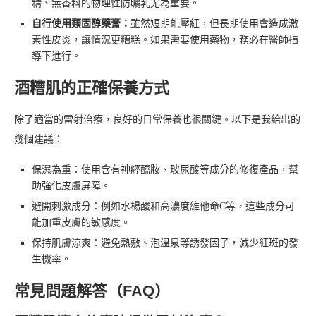
精、無香料的物理性防曬乳尤為重要。
自行使用類固醇藥膏：
雖然短期能壓紅，但長期使用會造成激
素性皮炎，讓情況更糟糕。如果需要使用藥物，務必在醫師指
導下進行。
酒糟肌的正確保養方式
除了適當的雷射治療，良好的日常保養也很關鍵。以下是我給出的
幾個建議：
保濕為重：使用含有神經醯胺、玻尿酸等成分的修復產品，幫
助強化皮膚屏障。
避開刺激成分：例如水楊酸和高濃度維他命C等，這些成分可
能加重皮膚的敏感度。
保持肌膚涼爽：避免熱敷、泡溫泉等誘發因子，減少紅斑的發
生機率。
常見問題解答（FAQ）