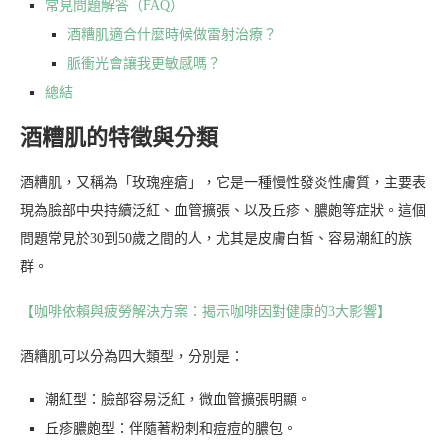
常見問題解答（FAQ）
酒糟肌適合什麼時候做雷射治療？
脈衝光會讓我更敏感嗎？
總結
酒糟肌的特徵與分類
酒糟肌，又稱為「玫瑰痤瘡」，它是一種慢性發炎性膚質，主要表
現為臉部中央持續泛紅、血管擴張、以及丘疹、膿皰等症狀。這個
問題常見於30到50歲之間的人，尤其是皮膚白皙、容易潮紅的族
群。
【咖啡依賴與疲勞解決方案：揭示咖啡因對健康的3大影響】
酒糟肌可以分為四大類型，分別是：
潮紅型：臉部容易泛紅，微血管擴張明顯。
丘疹膿皰型：伴隨著粉刺和痘痘的膿包。