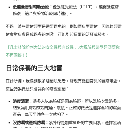
低能量雷射輔助治療：
像是紅光療法（LLLT），能促進皮膚
修復，適合與藥物治療同時進行。
不過，某些雷射類型是需要避免的，例如磨皮型雷射，因為這類雷
射會對皮膚造成過多的刺激，可能引起反覆的泛紅或發炎。
【凡士林除粉刺大法的安全性與有效性：3大風險與醫學建議讓你
不再困擾！】
日常保養的三大地雷
在診所裡，我遇到很多酒糟肌患者，發現有幾個常見的護膚地雷，
這些錯誤做法只會讓你的膚況更糟：
過度清潔：
很多人以為臉紅是因為臉髒，所以洗臉次數過多，
結果讓肌膚越來越乾燥、敏感。正確的做法是選擇溫和的潔面
產品，每天早晚各一次就夠了。
沒防曬或選錯防曬：
紫外線是加重紅斑的主要因素，選擇無酒